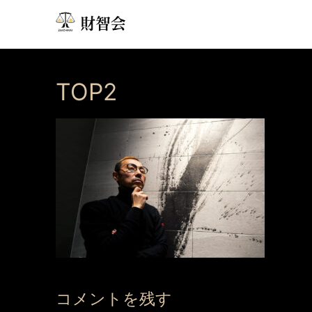
コ
ン
テ
ン
ツ
TOP2
へ
ス
キ
ッ
プ
コメントを残す