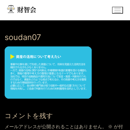
コ
ン
テ
ン
ツ
soudan07
へ
ス
キ
ッ
プ
コメントを残す
メールアドレスが公開されることはありません。
※
が付