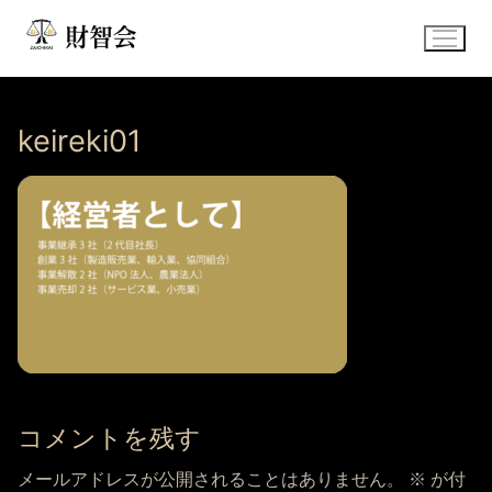
コ
ン
テ
ン
ツ
keireki01
へ
ス
キ
ッ
プ
コメントを残す
メールアドレスが公開されることはありません。
※
が付